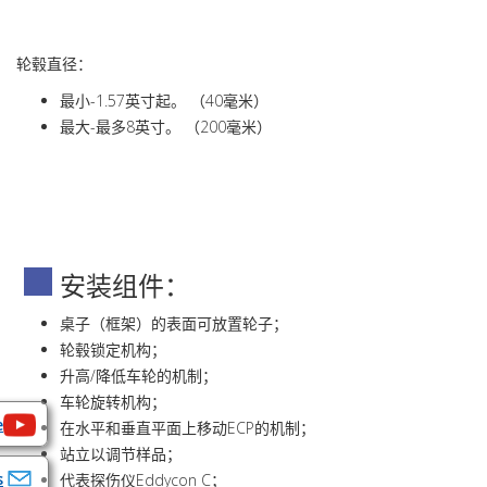
轮毂直径：
最小-1.57英寸起。 （40毫米）
最大-最多8英寸。 （200毫米）
安装组件：
桌子（框架）的表面可放置轮子；
轮毂锁定机构；
升高/降低车轮的机制；
车轮旋转机构；
e
在水平和垂直平面上移动ECP的机制；
站立以调节样品；
s
代表探伤仪Eddycon C；