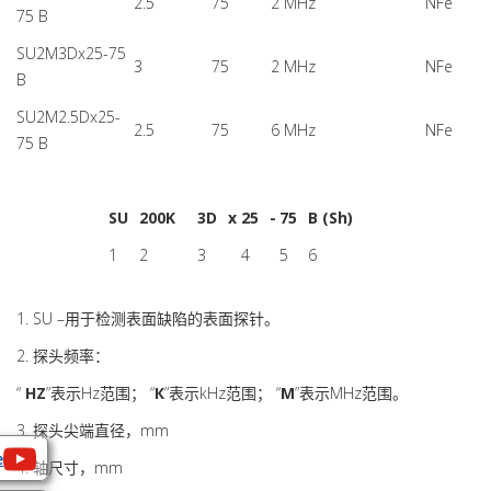
2.5
75
2 MHz
NFe
75 B
SU2М3Dx25-75
3
75
2 MHz
NFe
B
SU2М2.5Dx25-
2.5
75
6 MHz
NFe
75 B
SU
200K
3D
x
25
-
75
B (Sh)
1
2
3
4
5
6
1. SU –用于检测表面缺陷的表面探针。
2. 探头频率：
“
HZ
”表示Hz范围； “
К
”表示kHz范围； “
М
”表示MHz范围。
3. 探头尖端直径，mm
e
4. 轴尺寸，mm