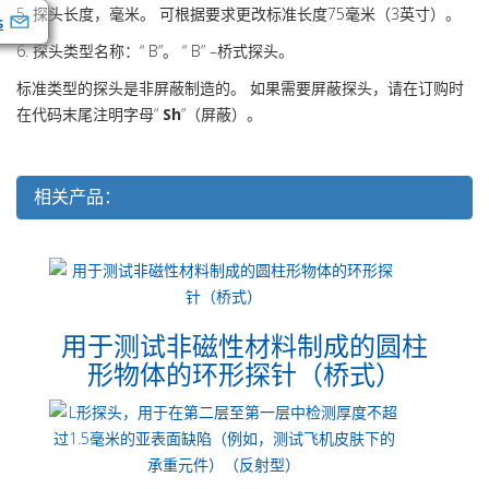
5. 探头长度，毫米。 可根据要求更改标准长度75毫米（3英寸）。
s
6. 探头类型名称：“ B”。 “ B” –桥式探头。
标准类型的探头是非屏蔽制造的。 如果需要屏蔽探头，请在订购时
在代码末尾注明字母“
Sh
”（屏蔽）。
相关产品：
用于测试非磁性材料制成的圆柱
形物体的环形探针（桥式）