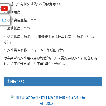
3. 传感元件与探头轴线“5А”的倾角为90°。
e
4. 手柄角度。
5. 探头尖端直径，mm
s
6. 墨滴长度，mm
7. 探头长度，毫米。 可根据要求更改标准长度105毫米（4.1英
寸）。
8. 探头类型名称：“ S”。 “
S
” –单线圈探针。
标准类型的探头是非屏蔽制造的。 如果需要屏蔽探头，则在订购
时，请在代号末尾注明字母“
Sh
”（屏蔽）。
相关产品：