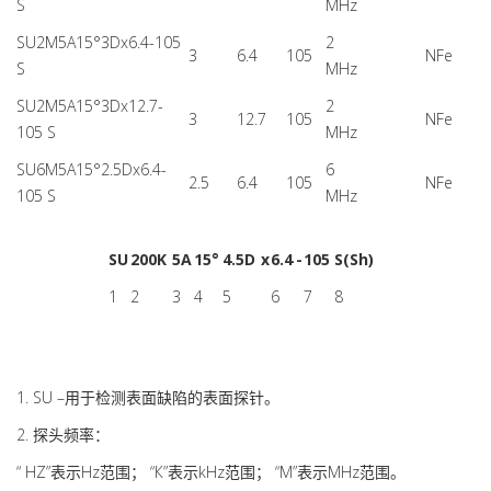
S
MHz
SU2М5A15°3Dx6.4-105
2
3
6.4
105
NFe
S
MHz
SU2М5A15°3Dx12.7-
2
3
12.7
105
NFe
105 S
MHz
SU6М5A15°2.5Dx6.4-
6
2.5
6.4
105
NFe
105 S
MHz
SU
200K
5A
15°
4.5D
x
6.4
-
105
S(Sh)
1
2
3
4
5
6
7
8
1. SU –用于检测表面缺陷的表面探针。
2. 探头频率：
“ HZ”表示Hz范围； “К”表示kHz范围； “М”表示MHz范围。