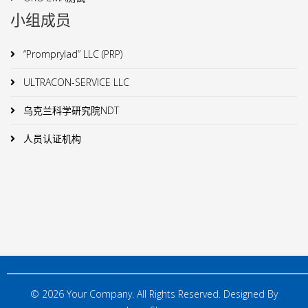
小组成员
“Promprylad” LLC (PRP)
ULTRACON-SERVICE LLC
乌克兰科学研究院NDT
人员认证机构
© 2026 Your Company. All Rights Reserved. Designed By