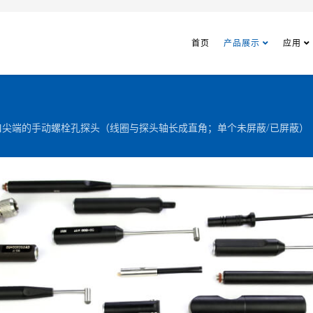
首页
产品展示
应用
口尖端的手动螺栓孔探头（线圈与探头轴长成直角；单个未屏蔽/已屏蔽）