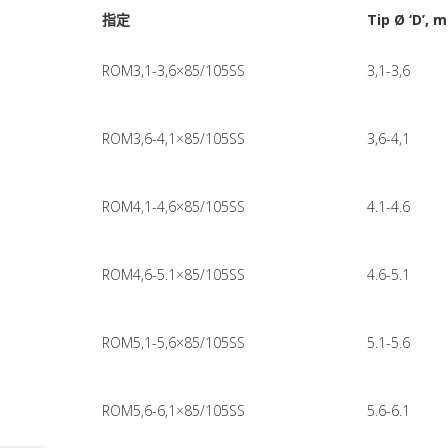
指定
Tip Ø ‘D’, 
ROM3,1-3,6×85/105SS
3,1-3,6
ROM3,6-4,1×85/105SS
3,6-4,1
ROM4,1-4,6×85/105SS
4.1-4.6
ROM4,6-5.1×85/105SS
4.6-5.1
ROM5,1-5,6×85/105SS
5.1-5.6
ROM5,6-6,1×85/105SS
5.6-6.1