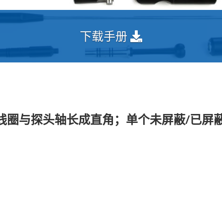
下载手册
线圈与探头轴长成直角；单个未屏蔽/已屏